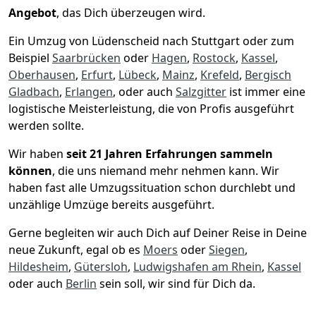
Angebot
, das Dich überzeugen wird.
Ein Umzug von Lüdenscheid nach Stuttgart oder zum
Beispiel
Saarbrücken
oder
Hagen
,
Rostock
,
Kassel
,
Oberhausen
,
Erfurt
,
Lübeck
,
Mainz
,
Krefeld
,
Bergisch
Gladbach
,
Erlangen
, oder auch
Salzgitter
ist immer eine
logistische Meisterleistung, die von Profis ausgeführt
werden sollte.
Wir haben
seit
21 Jahren Erfahrungen sammeln
können
, die uns niemand mehr nehmen kann. Wir
haben fast alle Umzugssituation schon durchlebt und
unzählige Umzüge bereits ausgeführt.
Gerne begleiten wir auch Dich auf Deiner Reise in Deine
neue Zukunft, egal ob es
Moers
oder
Siegen
,
Hildesheim
,
Gütersloh
,
Ludwigshafen am Rhein
,
Kassel
oder auch
Berlin
sein soll, wir sind für Dich da.