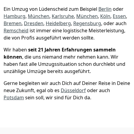
Ein Umzug von Lüdenscheid zum Beispiel
Berlin
oder
Hamburg
,
München
,
Karlsruhe
,
München
,
Köln
,
Essen
,
Bremen
,
Dresden
,
Heidelberg
,
Regensburg
, oder auch
Remscheid
ist immer eine logistische Meisterleistung,
die von Profis ausgeführt werden sollte.
Wir haben
seit
21 Jahren Erfahrungen sammeln
können
, die uns niemand mehr nehmen kann. Wir
haben fast alle Umzugssituation schon durchlebt und
unzählige Umzüge bereits ausgeführt.
Gerne begleiten wir auch Dich auf Deiner Reise in Deine
neue Zukunft, egal ob es
Düsseldorf
oder auch
Potsdam
sein soll, wir sind für Dich da.