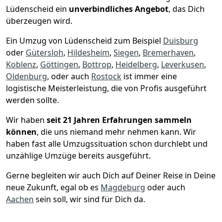
Lüdenscheid ein
unverbindliches Angebot
, das Dich
überzeugen wird.
Ein Umzug von Lüdenscheid zum Beispiel
Duisburg
oder
Gütersloh
,
Hildesheim
,
Siegen
,
Bremer­haven
,
Koblenz
,
Göttingen
,
Bottrop
,
Heidelberg
,
Leverkusen
,
Oldenburg
, oder auch
Rostock
ist immer eine
logistische Meisterleistung, die von Profis ausgeführt
werden sollte.
Wir haben
seit
21 Jahren Erfahrungen sammeln
können
, die uns niemand mehr nehmen kann. Wir
haben fast alle Umzugssituation schon durchlebt und
unzählige Umzüge bereits ausgeführt.
Gerne begleiten wir auch Dich auf Deiner Reise in Deine
neue Zukunft, egal ob es
Magdeburg
oder auch
Aachen
sein soll, wir sind für Dich da.